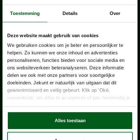
Toestemming
Details
Over
Deze website maakt gebruik van cookies
We gebruiken cookies om je beter en persoonlijker te
helpen. Zo kunnen we onze inhoud en advertenties
personaliseren, functies bieden voor sociale media en
ons websiteverkeer beteranalyseren. Deze informatie
delen we ook met onze partners voor soortgelijke
doeleinden. Jekunt er natuurlijk van uitgaan dat dit
geanonimiseerd en veilig gebeurt. Klik op 'Oké,
naarwebsite' om alles te accepteren of pas handmatig je
[04]
CALAMITEITENDIENST NA
voorkeuren aan.
STORMSCHADE
Alles toestaan